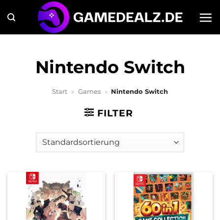
Zum
Inhalt
springen
Nintendo Switch
Start
»
Games
»
Nintendo Switch
FILTER