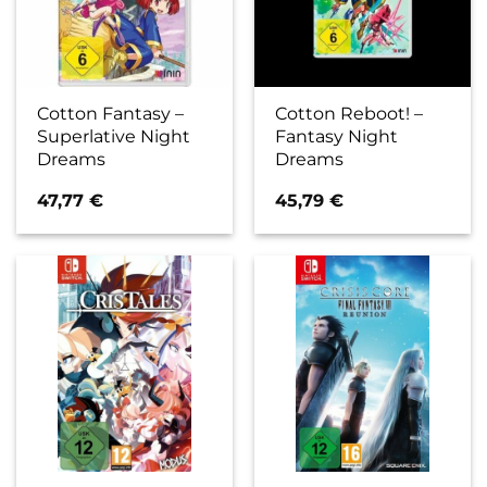
Cotton Fantasy –
Cotton Reboot! –
Superlative Night
Fantasy Night
Dreams
Dreams
47,77
€
45,79
€