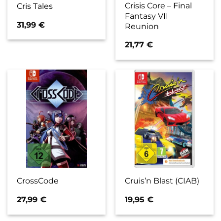
Crisis Core – Final
Cris Tales
Fantasy VII
31,99
€
Reunion
21,77
€
CrossCode
Cruis’n Blast (CIAB)
27,99
€
19,95
€