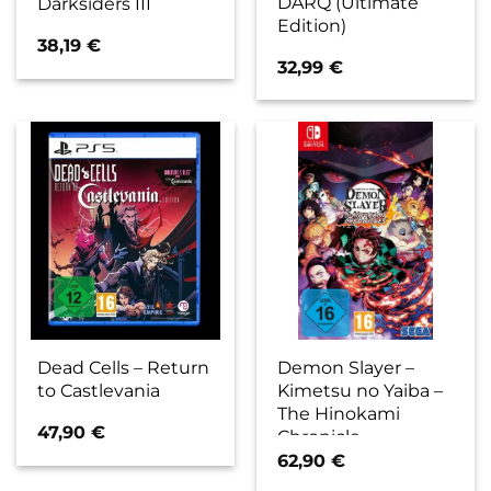
DARQ (Ultimate
Darksiders III
Edition)
38,19
€
32,99
€
Dead Cells – Return
Demon Slayer –
to Castlevania
Kimetsu no Yaiba –
The Hinokami
47,90
€
Chronicle
62,90
€