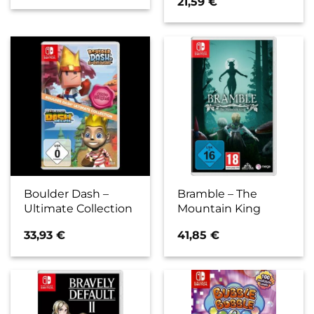
21,59
€
Boulder Dash –
Bramble – The
Ultimate Collection
Mountain King
33,93
€
41,85
€