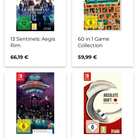
13 Sentinels: Aegis
60 in 1 Game
Rim
Collection
66,19
€
59,99
€