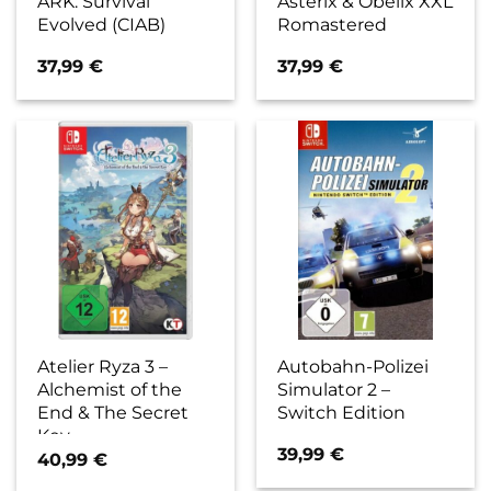
ARK: Survival
Asterix & Obelix XXL
Evolved (CIAB)
Romastered
37,99
€
37,99
€
Atelier Ryza 3 –
Autobahn-Polizei
Alchemist of the
Simulator 2 –
End & The Secret
Switch Edition
Key
39,99
€
40,99
€