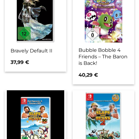
Bubble Bobble 4
Bravely Default II
Friends – The Baron
37,99
€
is Back!
40,29
€