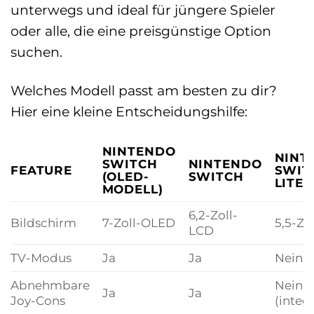
unterwegs und ideal für jüngere Spieler
oder alle, die eine preisgünstige Option
suchen.
Welches Modell passt am besten zu dir?
Hier eine kleine Entscheidungshilfe:
NINTENDO
NINT
SWITCH
NINTENDO
FEATURE
SWIT
(OLED-
SWITCH
LITE
MODELL)
6,2-Zoll-
Bildschirm
7-Zoll-OLED
5,5-Zo
LCD
TV-Modus
Ja
Ja
Nein
Abnehmbare
Nein
Ja
Ja
Joy-Cons
(integr