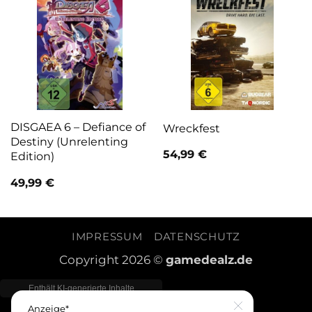
DISGAEA 6 – Defiance of
Wreckfest
Destiny (Unrelenting
54,99
€
Edition)
49,99
€
IMPRESSUM
DATENSCHUTZ
Copyright 2026 ©
gamedealz.de
Anzeige*
Close