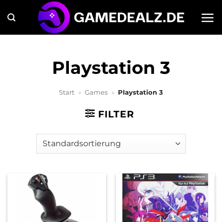
Zum
Inhalt
springen
Playstation 3
Start
»
Games
»
Playstation 3
FILTER