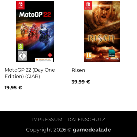
MotoGP 22 (Day One
Risen
Edition) (CIAB)
39,99
€
19,95
€
IMPRESSUM
DATENSCHUTZ
Copyright 2026 ©
gamedealz.de