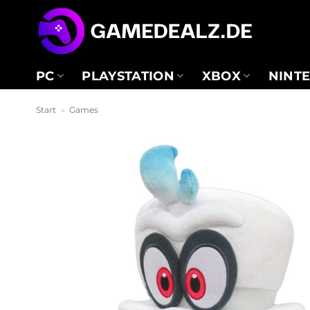
Zum
Inhalt
springen
PC
PLAYSTATION
XBOX
NINT
Start
»
Games