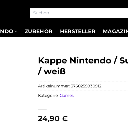
Suchen
nach:
ENDO
ZUBEHÖR
HERSTELLER
MAGAZI
Kappe Nintendo / S
/ weiß
Artikelnummer:
3760259930912
Kategorie:
Games
24,90
€