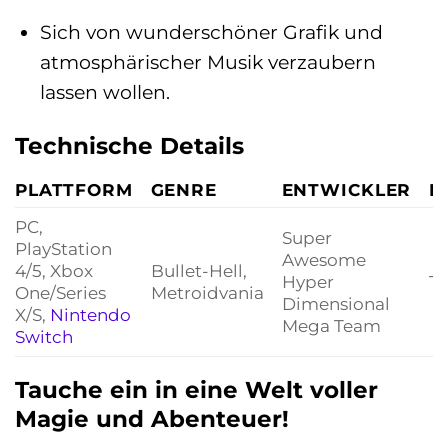
Sich von wunderschöner Grafik und
atmosphärischer Musik verzaubern
lassen wollen.
Technische Details
PLATTFORM
GENRE
ENTWICKLER
P
PC,
Super
PlayStation
Awesome
4/5, Xbox
Bullet-Hell,
Hyper
T
One/Series
Metroidvania
Dimensional
X/S,
Nintendo
Mega Team
Switch
Tauche ein in eine Welt voller
Magie und Abenteuer!