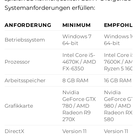
Systemanforderungen erfüllen:
ANFORDERUNG
MINIMUM
EMPFOHLE
Windows 7
Windows 10
Betriebssystem
64-bit
64-bit
Intel Core i5-
Intel Core i5-
Prozessor
4670K / AMD
7600K / AM
FX-6350
Ryzen 5 1600
Arbeitsspeicher
8 GB RAM
16 GB RAM
Nvidia
Nvidia
GeForce GTX
GeForce GT
Grafikkarte
780 / AMD
980 / AMD
Radeon R9
Radeon RX
270X
580
DirectX
Version 11
Version 11