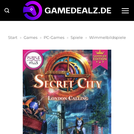
Zum
Inhalt
springen
Start
»
Games
»
PC-Games
»
Spiele
»
Wimmelbildspiele