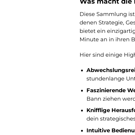
Was macht die P
Diese Sammlung ist 
denen Strategie, Ge
bietet ein einzigart
Minute an in ihren B
Hier sind einige Hig
Abwechslungsrei
stundenlange Unt
Faszinierende We
Bann ziehen wer
Knifflige Heraus
dein strategische
Intuitive Bedien