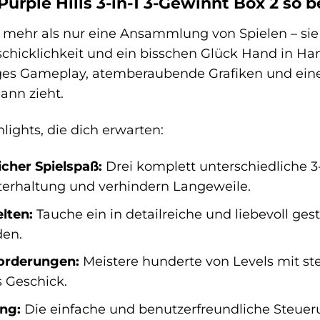
urple Hills 3-in-1 3-Gewinnt Box 2 so 
mehr als nur eine Ansammlung von Spielen – sie is
schicklichkeit und ein bisschen Glück Hand in Ha
iges Gameplay, atemberaubende Grafiken und eine 
ann zieht.
hlights, die dich erwarten:
cher Spielspaß:
Drei komplett unterschiedliche 3
erhaltung und verhindern Langeweile.
lten:
Tauche ein in detailreiche und liebevoll ges
den.
forderungen:
Meistere hunderte von Levels mit s
s Geschick.
ung:
Die einfache und benutzerfreundliche Steueru