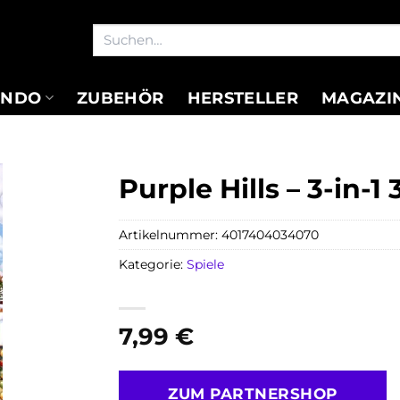
Suchen
nach:
ENDO
ZUBEHÖR
HERSTELLER
MAGAZI
Purple Hills – 3-in-
Artikelnummer:
4017404034070
Kategorie:
Spiele
7,99
€
ZUM PARTNERSHOP