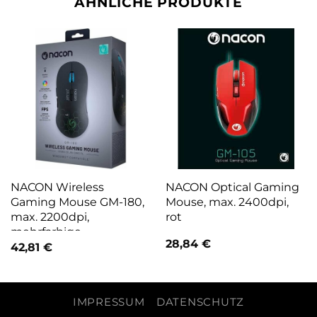
ÄHNLICHE PRODUKTE
NACON Wireless
NACON Optical Gaming
Gaming Mouse GM-180,
Mouse, max. 2400dpi,
max. 2200dpi,
rot
mehrfarbige
28,84
€
Beleuchtung
42,81
€
IMPRESSUM
DATENSCHUTZ