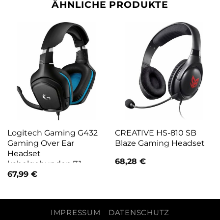
ÄHNLICHE PRODUKTE
Logitech Gaming G432
CREATIVE HS-810 SB
Gaming Over Ear
Blaze Gaming Headset
Headset
68,28
€
kabelgebunden 7.1
Surround Schwarz, Blau
67,99
€
Lautstärkeregelung,
Mikrofon-
Stummschaltung
IMPRESSUM
DATENSCHUTZ