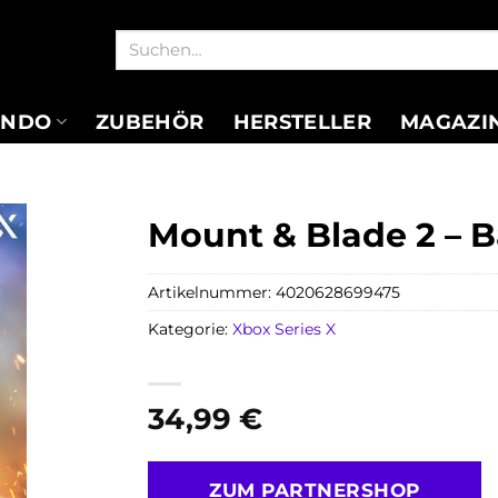
Suchen
nach:
ENDO
ZUBEHÖR
HERSTELLER
MAGAZI
Mount & Blade 2 – 
Artikelnummer:
4020628699475
Kategorie:
Xbox Series X
34,99
€
ZUM PARTNERSHOP