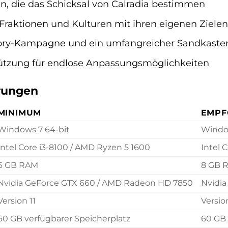
gen, die das Schicksal von Calradia bestimmen
 Fraktionen und Kulturen mit ihren eigenen Zielen
Story-Kampagne und ein umfangreicher Sandkast
tzung für endlose Anpassungsmöglichkeiten
rungen
MINIMUM
EMPF
Windows 7 64-bit
Window
Intel Core i3-8100 / AMD Ryzen 5 1600
Intel 
6 GB RAM
8 GB 
Nvidia GeForce GTX 660 / AMD Radeon HD 7850
Nvidia
Version 11
Version
60 GB verfügbarer Speicherplatz
60 GB 