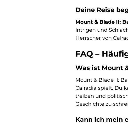
Deine Reise begi
Mount & Blade II: B
Intrigen und Schlac
Herrscher von Calra
FAQ – Häufig
Was ist Mount &
Mount & Blade II: Ba
Calradia spielt. Du 
treiben und politisc
Geschichte zu schre
Kann ich mein 