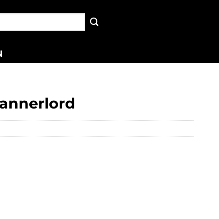
N
Bannerlord