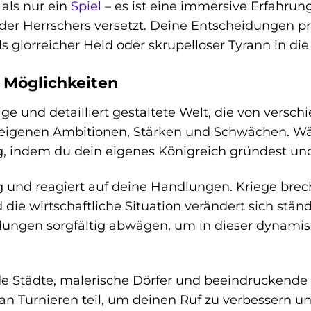
 als nur ein
Spiel
– es ist eine immersive Erfahrung,
oder Herrschers versetzt. Deine Entscheidungen p
 glorreicher Held oder skrupelloser Tyrann in die
r Möglichkeiten
esige und detailliert gestaltete Welt, die von vers
n eigenen Ambitionen, Stärken und Schwächen. Wä
 indem du dein eigenes Königreich gründest und 
ig und reagiert auf deine Handlungen. Kriege bre
die wirtschaftliche Situation verändert sich stä
ungen sorgfältig abwägen, um in dieser dynamis
de Städte, malerische Dörfer und beeindruckende
 Turnieren teil, um deinen Ruf zu verbessern u