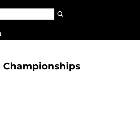
N
s Championships