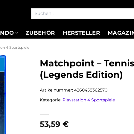
Suchen
nach:
ENDO
ZUBEHÖR
HERSTELLER
MAGAZI
ion 4 Sportspiele
Matchpoint – Tenni
(Legends Edition)
Artikelnummer:
4260458362570
Kategorie:
Playstation 4 Sportspiele
53,59
€