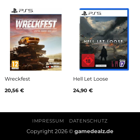
Wreckfest
Hell Let Loose
20,56
€
24,90
€
IMPRESSUM
DATENSCHUTZ
Copyright 2026 ©
gamedealz.de