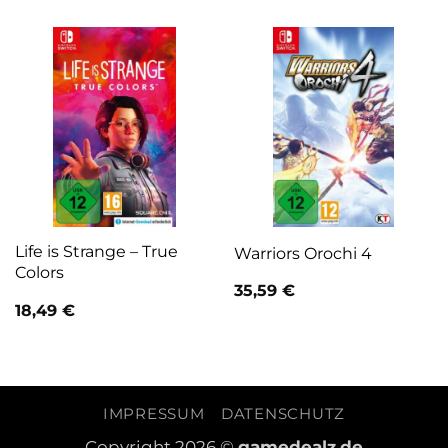
Life is Strange – True
Warriors Orochi 4
Colors
35,59
€
18,49
€
IMPRESSUM
DATENSCHUTZ
Copyright 2026 ©
gamedealz.de