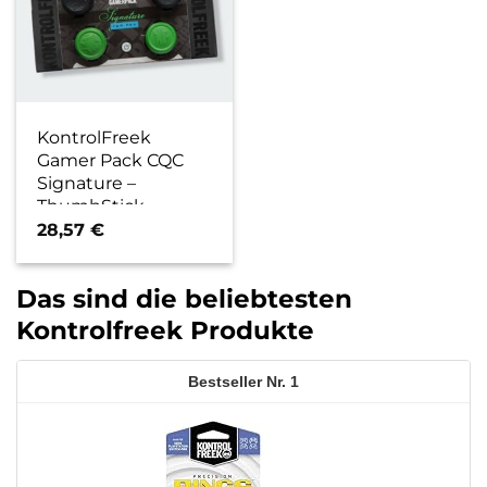
KontrolFreek
Gamer Pack CQC
Signature –
ThumbStick
Erweiterungen
28,57
€
(PS4)
Das sind die beliebtesten
Kontrolfreek Produkte
1