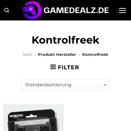
Zum
Inhalt
springen
Kontrolfreek
Start
»
Produkt Hersteller
»
Kontrolfreek
FILTER