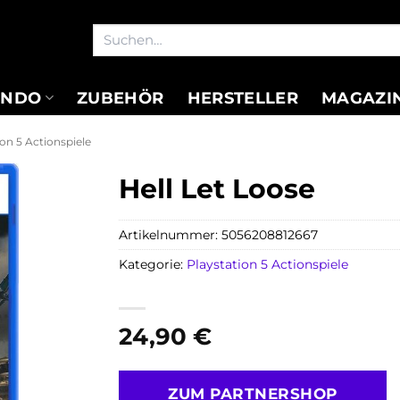
Suchen
nach:
ENDO
ZUBEHÖR
HERSTELLER
MAGAZI
ion 5 Actionspiele
Hell Let Loose
Artikelnummer:
5056208812667
Kategorie:
Playstation 5 Actionspiele
24,90
€
ZUM PARTNERSHOP