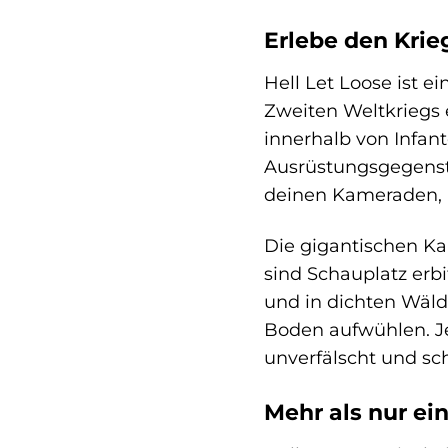
Erlebe den Krie
Hell Let Loose ist e
Zweiten Weltkriegs e
innerhalb von Infan
Ausrüstungsgegenstä
deinen Kameraden, u
Die gigantischen Kar
sind Schauplatz erb
und in dichten Wäld
Boden aufwühlen. Jed
unverfälscht und sc
Mehr als nur ei