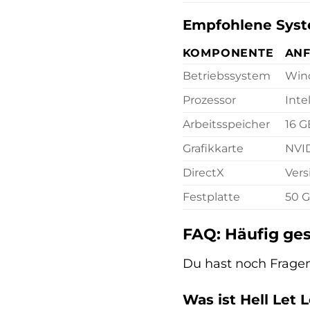
Empfohlene Syst
KOMPONENTE
AN
Betriebssystem
Wind
Prozessor
Inte
Arbeitsspeicher
16 
Grafikkarte
NVI
DirectX
Vers
Festplatte
50 G
FAQ: Häufig ges
Du hast noch Fragen 
Was ist Hell Let 