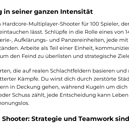
g in seiner ganzen Intensität
in Hardcore-Multiplayer-Shooter für 100 Spieler, de
intauchen lässt. Schlüpfe in die Rolle eines von 1
terie-, Aufklärungs- und Panzereinheiten, jede m
nden. Arbeite als Teil einer Einheit, kommunizie
m den Feind zu überlisten und strategische Ziele
ten, die auf realen Schlachtfeldern basieren und
itterter Kämpfe. Du wirst dich durch zerstörte St
ern in Deckung gehen, während Kugeln um dich h
er Schuss zählt, jede Entscheidung kann Leben re
honungslos.
n Shooter: Strategie und Teamwork sind