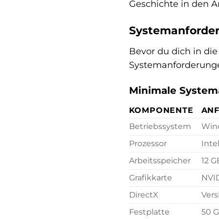
Geschichte in den A
Systemanforde
Bevor du dich in die
Systemanforderungen
Minimale System
KOMPONENTE
AN
Betriebssystem
Wind
Prozessor
Inte
Arbeitsspeicher
12 
Grafikkarte
NVI
DirectX
Vers
Festplatte
50 G