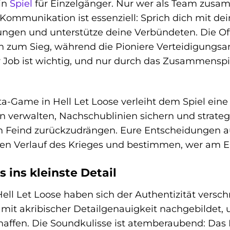
ein
Spiel
für Einzelgänger. Nur wer als Team zusa
Kommunikation ist essenziell: Sprich dich mit de
gen und unterstütze deine Verbündeten. Die 
en zum Sieg, während die Pioniere Verteidigungsa
r Job ist wichtig, und nur durch das Zusammenspi
a-Game in Hell Let Loose verleiht dem Spiel eine 
n verwalten, Nachschublinien sichern und strate
en Feind zurückzudrängen. Eure Entscheidungen a
n Verlauf des Krieges und bestimmen, wer am En
s ins kleinste Detail
ell Let Loose haben sich der Authentizität versc
mit akribischer Detailgenauigkeit nachgebildet, u
chaffen. Die Soundkulisse ist atemberaubend: Da