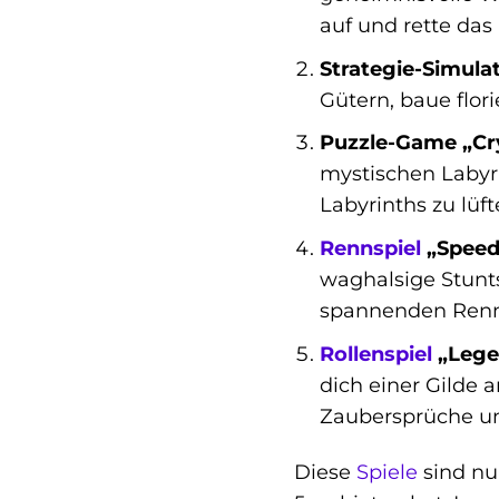
auf und rette das
Strategie-Simula
Gütern, baue flo
Puzzle-Game „Cry
mystischen Labyri
Labyrinths zu lüft
Rennspiel
„Speed
waghalsige Stunts
spannenden Ren
Rollenspiel
„Legen
dich einer Gilde
Zaubersprüche un
Diese
Spiele
sind nu