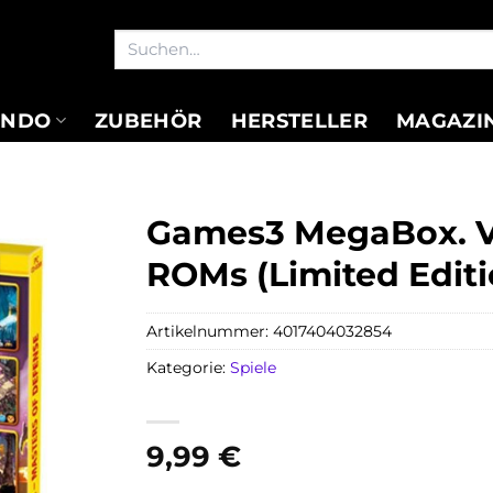
Suchen
nach:
ENDO
ZUBEHÖR
HERSTELLER
MAGAZI
Games3 MegaBox. Vo
ROMs (Limited Editi
Artikelnummer:
4017404032854
Kategorie:
Spiele
9,99
€