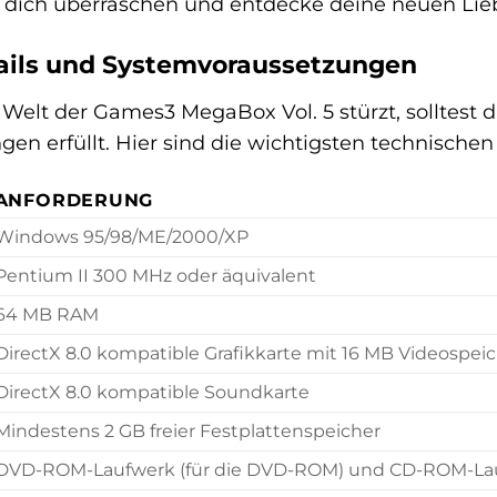
ss dich überraschen und entdecke deine neuen Lieb
ails und Systemvoraussetzungen
 Welt der Games3 MegaBox Vol. 5 stürzt, solltest 
n erfüllt. Hier sind die wichtigsten technischen 
ANFORDERUNG
Windows 95/98/ME/2000/XP
Pentium II 300 MHz oder äquivalent
64 MB RAM
DirectX 8.0 kompatible Grafikkarte mit 16 MB Videospei
DirectX 8.0 kompatible Soundkarte
Mindestens 2 GB freier Festplattenspeicher
DVD-ROM-Laufwerk (für die DVD-ROM) und CD-ROM-Lau