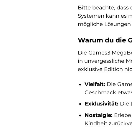
Bitte beachte, dass
Systemen kann es m
mögliche Lösungen u
Warum du die G
Die Games3 MegaBox V
in unvergessliche M
exklusive Edition ni
Vielfalt:
Die Games3
Geschmack etwas 
Exklusivität:
Die L
Nostalgie:
Erlebe 
Kindheit zurückve