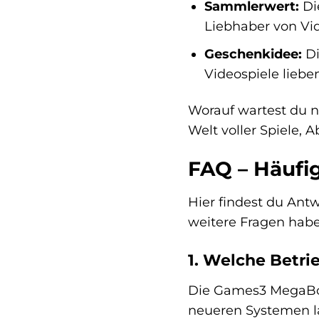
Sammlerwert:
Die
Liebhaber von Vid
Geschenkidee:
Di
Videospiele lieben
Worauf wartest du no
Welt voller Spiele,
FAQ – Häufi
Hier findest du Antw
weitere Fragen haben
1. Welche Betr
Die Games3 MegaBox 
neueren Systemen la