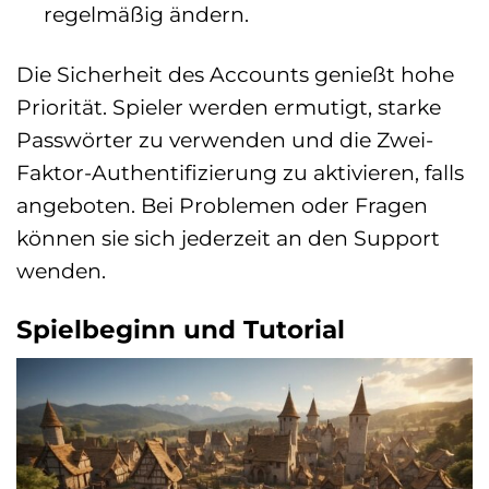
regelmäßig ändern.
Die Sicherheit des Accounts genießt hohe
Priorität. Spieler werden ermutigt, starke
Passwörter zu verwenden und die Zwei-
Faktor-Authentifizierung zu aktivieren, falls
angeboten. Bei Problemen oder Fragen
können sie sich jederzeit an den Support
wenden.
Spielbeginn und Tutorial