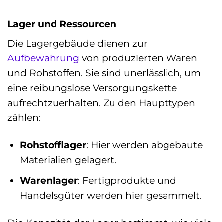
Lager und Ressourcen
Die Lagergebäude dienen zur
Aufbewahrung
von produzierten Waren
und Rohstoffen. Sie sind unerlässlich, um
eine reibungslose Versorgungskette
aufrechtzuerhalten. Zu den Haupttypen
zählen:
Rohstofflager
: Hier werden abgebaute
Materialien gelagert.
Warenlager
: Fertigprodukte und
Handelsgüter werden hier gesammelt.