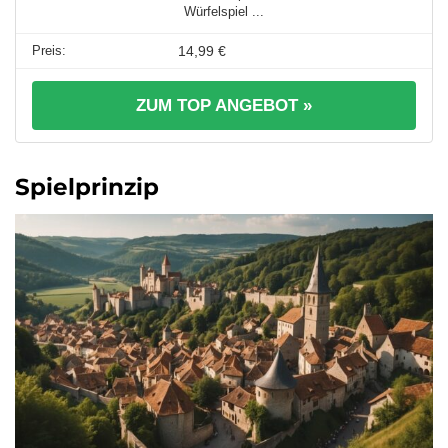
Würfelspiel ...
14,99 €
ZUM TOP ANGEBOT »
Spielprinzip