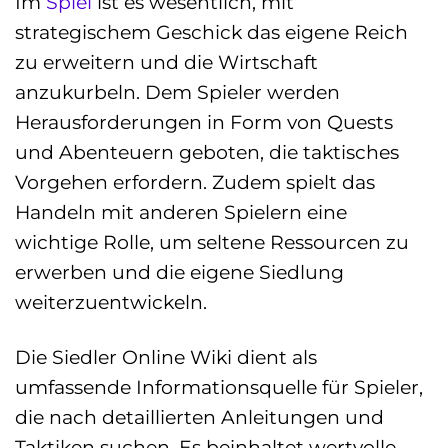
Im
Spiel
ist es wesentlich, mit
strategischem Geschick das eigene Reich
zu erweitern und die Wirtschaft
anzukurbeln. Dem Spieler werden
Herausforderungen in Form von Quests
und Abenteuern geboten, die taktisches
Vorgehen erfordern. Zudem spielt das
Handeln mit anderen Spielern eine
wichtige Rolle, um seltene Ressourcen zu
erwerben und die eigene Siedlung
weiterzuentwickeln.
Die Siedler Online Wiki dient als
umfassende Informationsquelle für Spieler,
die nach detaillierten Anleitungen und
Taktiken suchen. Es beinhaltet wertvolle