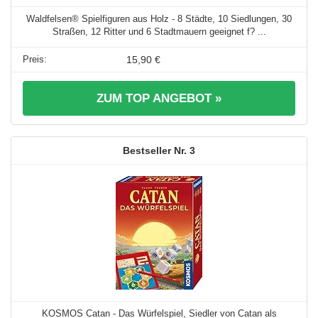
Waldfelsen® Spielfiguren aus Holz - 8 Städte, 10 Siedlungen, 30
Straßen, 12 Ritter und 6 Stadtmauern geeignet f? ...
15,90 €
ZUM TOP ANGEBOT »
3
KOSMOS Catan - Das Würfelspiel, Siedler von Catan als