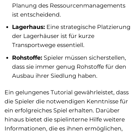
Planung des Ressourcenmanagements
ist entscheidend.
Lagerhaus:
Eine strategische Platzierung
der Lagerhäuser ist für kurze
Transportwege essentiell.
Rohstoffe:
Spieler müssen sicherstellen,
dass sie immer genug Rohstoffe für den
Ausbau ihrer Siedlung haben.
Ein gelungenes Tutorial gewährleistet, dass
die Spieler die notwendigen Kenntnisse für
ein erfolgreiches Spiel erhalten. Darüber
hinaus bietet die spielinterne Hilfe weitere
Informationen, die es ihnen ermöglichen,