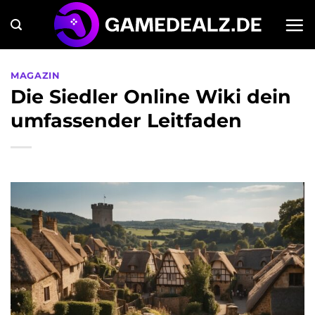
Zum
Inhalt
springen
MAGAZIN
Die Siedler Online Wiki dein
umfassender Leitfaden