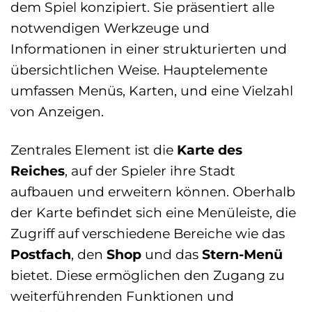
dem Spiel konzipiert. Sie präsentiert alle
notwendigen Werkzeuge und
Informationen in einer strukturierten und
übersichtlichen Weise. Hauptelemente
umfassen Menüs, Karten, und eine Vielzahl
von Anzeigen.
Zentrales Element ist die
Karte des
Reiches
, auf der Spieler ihre Stadt
aufbauen und erweitern können. Oberhalb
der Karte befindet sich eine Menüleiste, die
Zugriff auf verschiedene Bereiche wie das
Postfach
, den
Shop
und das
Stern-Menü
bietet. Diese ermöglichen den Zugang zu
weiterführenden Funktionen und