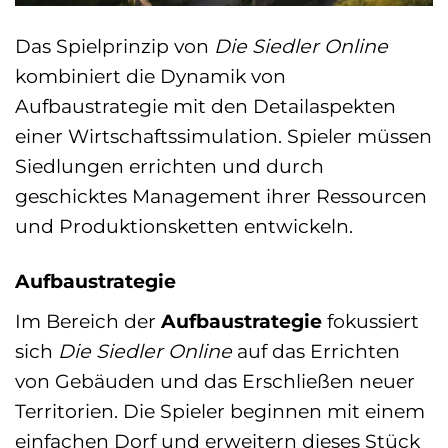
Das Spielprinzip von
Die Siedler Online
kombiniert die Dynamik von
Aufbaustrategie mit den Detailaspekten
einer Wirtschaftssimulation. Spieler müssen
Siedlungen errichten und durch
geschicktes Management ihrer Ressourcen
und Produktionsketten entwickeln.
Aufbaustrategie
Im Bereich der
Aufbaustrategie
fokussiert
sich
Die Siedler Online
auf das Errichten
von Gebäuden und das Erschließen neuer
Territorien. Die Spieler beginnen mit einem
einfachen Dorf und erweitern dieses Stück