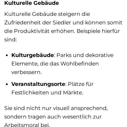
Kulturelle Gebäude
Kulturelle Gebäude steigern die
Zufriedenheit der Siedler und können somit
die Produktivität erhöhen. Beispiele hierfür
sind:
Kulturgebäude
: Parks und dekorative
Elemente, die das Wohlbefinden
verbessern.
Veranstaltungsorte
: Plätze für
Festlichkeiten und Märkte.
Sie sind nicht nur visuell ansprechend,
sondern tragen auch wesentlich zur
Arbeitsmoral bei.