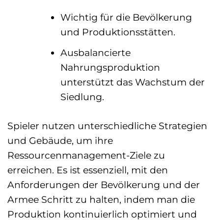
Wichtig für die Bevölkerung
und Produktionsstätten.
Ausbalancierte
Nahrungsproduktion
unterstützt das Wachstum der
Siedlung.
Spieler nutzen unterschiedliche Strategien
und Gebäude, um ihre
Ressourcenmanagement-Ziele zu
erreichen. Es ist essenziell, mit den
Anforderungen der Bevölkerung und der
Armee Schritt zu halten, indem man die
Produktion kontinuierlich optimiert und