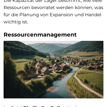
Die Kapazität der Lager bestimmt, wie viele
Ressourcen bevorratet werden können, was
für die Planung von Expansion und Handel
wichtig ist.
Ressourcenmanagement