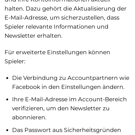
halten. Dazu gehört die Aktualisierung der
E-Mail-Adresse, um sicherzustellen, dass
Spieler relevante Informationen und
Newsletter erhalten.
Für erweiterte Einstellungen können
Spieler:
Die Verbindung zu Accountpartnern wie
Facebook in den Einstellungen ändern.
Ihre E-Mail-Adresse im Account-Bereich
verifizieren, um den Newsletter zu
abonnieren.
Das Passwort aus Sicherheitsgründen