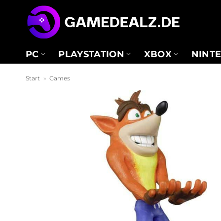
Zum
Inhalt
springen
PC
PLAYSTATION
XBOX
NINT
Start
»
Games