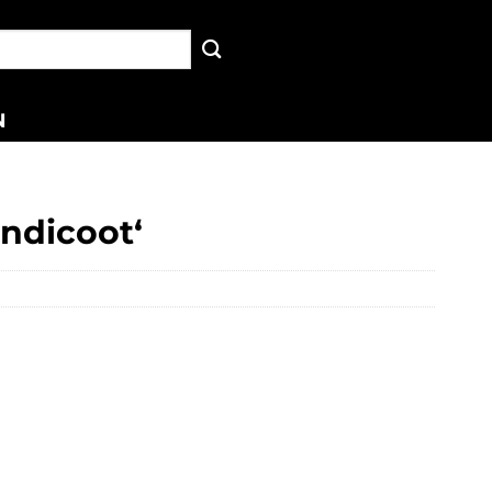
N
ndicoot‘