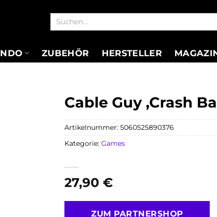
Suchen
nach:
ENDO
ZUBEHÖR
HERSTELLER
MAGAZI
Cable Guy ‚Crash Ba
Artikelnummer:
5060525890376
Kategorie:
Games
27,90
€
ZUM PARTNERSHOP