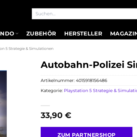
Suchen
nach:
ENDO
ZUBEHÖR
HERSTELLER
MAGAZI
ion 5 Strategie & Simulationen
Autobahn-Polizei Si
Artikelnummer:
4015918156486
Kategorie:
Playstation 5 Strategie & Simulat
33,90
€
ZUM PARTNERSHOP