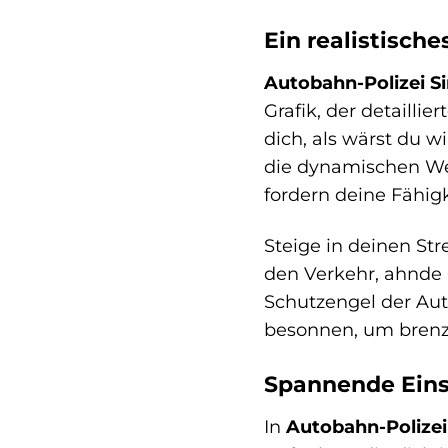
Ein realistische
Autobahn-Polizei S
Grafik, der detaill
dich, als wärst du w
die dynamischen We
fordern deine Fähigke
Steige in deinen Str
den Verkehr, ahnde
Schutzengel der Aut
besonnen, um brenzl
Spannende Eins
In
Autobahn-Polizei