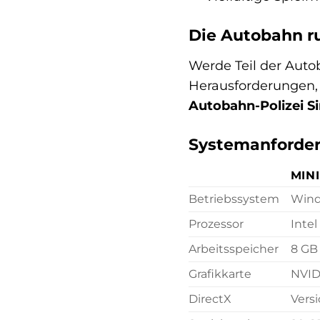
Die Autobahn ru
Werde Teil der Auto
Herausforderungen, 
Autobahn-Polizei S
Systemanforde
MIN
Betriebssystem
Wind
Prozessor
Intel
Arbeitsspeicher
8 GB
Grafikkarte
NVID
DirectX
Versi