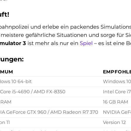
ft!
bahnpolizei und erlebe ein packendes Simulationse
meistere gefährliche Situationen und sorge für 
imulator 3
ist mehr als nur ein
Spiel
– es ist eine 
rungen:
IMUM
EMPFOHL
ows 10 64-bit
Windows 10/
 Core i5-4690 / AMD FX-8350
Intel Core 
 RAM
16 GB RAM
IA GeForce GTX 960 / AMD Radeon R7 370
NVIDIA GeF
on 11
Version 12