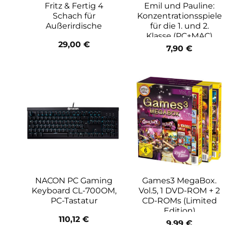
Fritz & Fertig 4
Emil und Pauline:
Schach für
Konzentrationsspiele
Außerirdische
für die 1. und 2.
Klasse (PC+MAC)
29,00
€
7,90
€
NACON PC Gaming
Games3 MegaBox.
Keyboard CL-700OM,
Vol.5, 1 DVD-ROM + 2
PC-Tastatur
CD-ROMs (Limited
Edition)
110,12
€
9,99
€