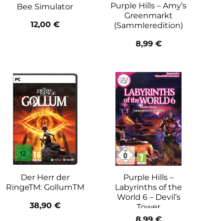
Purple Hills – Amy’s
Bee Simulator
Greenmarkt
12,00
€
(Sammleredition)
8,99
€
Der Herr der
Purple Hills –
RingeTM: GollumTM
Labyrinths of the
World 6 – Devil’s
38,90
€
Tower
8,99
€