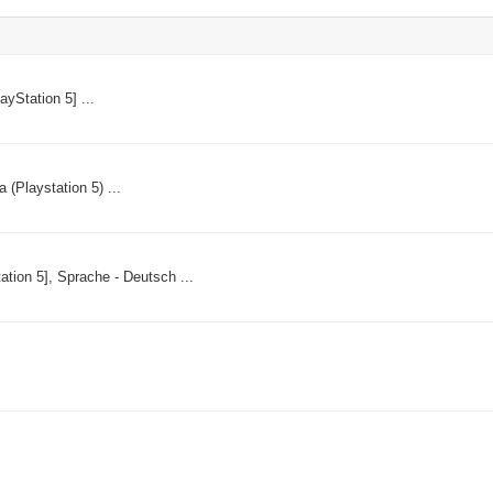
ayStation 5] ...
(Playstation 5) ...
Elden Ring - Standard Edition [PlayStation 5], Sprache ‏- Deutsch ...