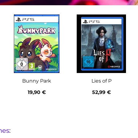
Bunny Park
Lies of P
19,90
€
52,99
€
mes
: