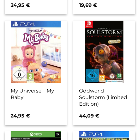
24,95
€
19,69
€
My Universe – My
Oddworld –
Baby
Soulstorm (Limited
Edition)
24,95
€
44,09
€