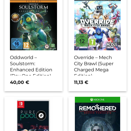
Oddworld –
Override – Mech
Soulstorm:
City Brawl (Super
Enhanced Edition
Charged Mega
(Day One Edition)
Edition)
40,00
€
11,13
€