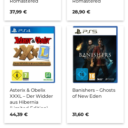
Romastered
Romastered
37,99
€
28,90
€
Asterix & Obelix
Banishers – Ghosts
XXXL – Der Widder
of New Eden
aus Hibernia
(Limited Edition)
44,39
€
31,60
€