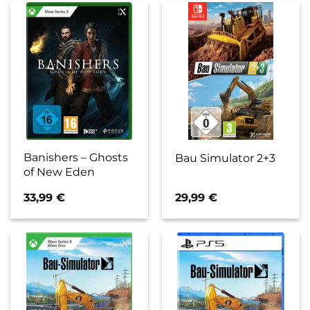
Banishers – Ghosts
Bau Simulator 2+3
of New Eden
33,99
€
29,99
€