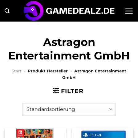
Zum
Inhalt
springen
Astragon
Entertainment GmbH
Start
»
Produkt Hersteller
»
Astragon Entertainment
GmbH
FILTER