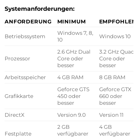
Systemanforderungen:
ANFORDERUNG
MINIMUM
EMPFOHLEN
Windows 7, 8,
Betriebssystem
Windows 10
10
2.6 GHz Dual
3.2 GHz Quad
Prozessor
Core oder
Core oder
besser
besser
Arbeitsspeicher
4 GB RAM
8 GB RAM
Geforce GTS
Geforce GTX
Grafikkarte
450 oder
660 oder
besser
besser
DirectX
Version 9.0
Version 11
2 GB
4 GB
Festplatte
verfügbarer
verfügbarer