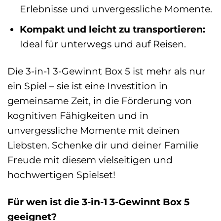
Erlebnisse und unvergessliche Momente.
Kompakt und leicht zu transportieren:
Ideal für unterwegs und auf Reisen.
Die 3-in-1 3-Gewinnt Box 5 ist mehr als nur
ein Spiel – sie ist eine Investition in
gemeinsame Zeit, in die Förderung von
kognitiven Fähigkeiten und in
unvergessliche Momente mit deinen
Liebsten. Schenke dir und deiner Familie
Freude mit diesem vielseitigen und
hochwertigen Spielset!
Für wen ist die 3-in-1 3-Gewinnt Box 5
geeignet?