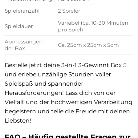
Spieleranzahl
2 Spieler
Variabel (ca. 10-30 Minuten
Spieldauer
pro Spiel)
Abmessungen
Ca. 25cm x 25cm x 5cm
der Box
Bestelle jetzt deine 3-in-1 3-Gewinnt Box 5
und erlebe unzählige Stunden voller
Spielspaß und spannender
Herausforderungen! Lass dich von der
Vielfalt und der hochwertigen Verarbeitung
begeistern und teile die Freude mit deinen
Liebsten!
FAQ – Häufig gestellte Fragen zur