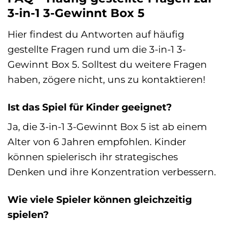
3-in-1 3-Gewinnt Box 5
Hier findest du Antworten auf häufig
gestellte Fragen rund um die 3-in-1 3-
Gewinnt Box 5. Solltest du weitere Fragen
haben, zögere nicht, uns zu kontaktieren!
Ist das Spiel für Kinder geeignet?
Ja, die 3-in-1 3-Gewinnt Box 5 ist ab einem
Alter von 6 Jahren empfohlen. Kinder
können spielerisch ihr strategisches
Denken und ihre Konzentration verbessern.
Wie viele Spieler können gleichzeitig
spielen?