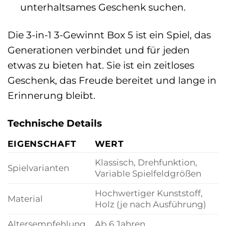
unterhaltsames Geschenk suchen.
Die 3-in-1 3-Gewinnt Box 5 ist ein Spiel, das
Generationen verbindet und für jeden
etwas zu bieten hat. Sie ist ein zeitloses
Geschenk, das Freude bereitet und lange in
Erinnerung bleibt.
Technische Details
EIGENSCHAFT
WERT
Klassisch, Drehfunktion,
Spielvarianten
Variable Spielfeldgrößen
Hochwertiger Kunststoff,
Material
Holz (je nach Ausführung)
Altersempfehlung
Ab 6 Jahren