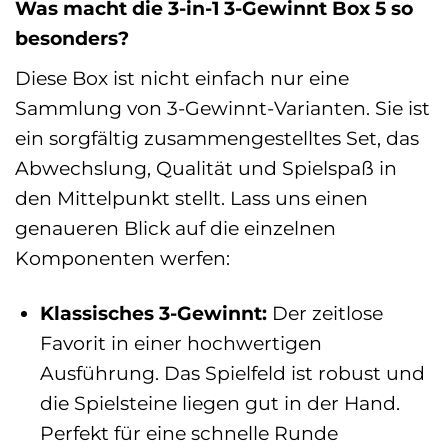
Was macht die 3-in-1 3-Gewinnt Box 5 so
besonders?
Diese Box ist nicht einfach nur eine
Sammlung von 3-Gewinnt-Varianten. Sie ist
ein sorgfältig zusammengestelltes Set, das
Abwechslung, Qualität und Spielspaß in
den Mittelpunkt stellt. Lass uns einen
genaueren Blick auf die einzelnen
Komponenten werfen:
Klassisches 3-Gewinnt:
Der zeitlose
Favorit in einer hochwertigen
Ausführung. Das Spielfeld ist robust und
die Spielsteine liegen gut in der Hand.
Perfekt für eine schnelle Runde