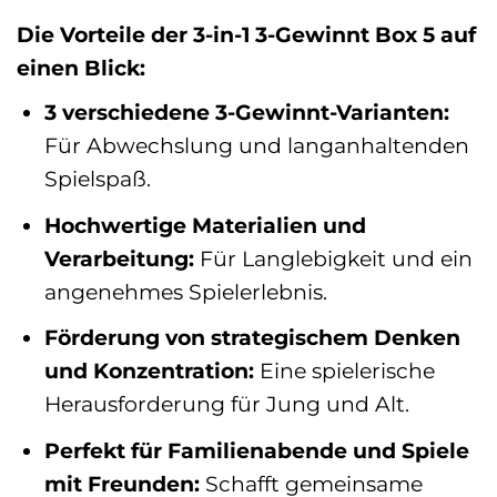
Die Vorteile der 3-in-1 3-Gewinnt Box 5 auf
einen Blick:
3 verschiedene 3-Gewinnt-Varianten:
Für Abwechslung und langanhaltenden
Spielspaß.
Hochwertige Materialien und
Verarbeitung:
Für Langlebigkeit und ein
angenehmes Spielerlebnis.
Förderung von strategischem Denken
und Konzentration:
Eine spielerische
Herausforderung für Jung und Alt.
Perfekt für Familienabende und Spiele
mit Freunden:
Schafft gemeinsame