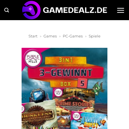
Zum
Inhalt
springen
Start
»
Games
»
PC-Games
»
Spiele