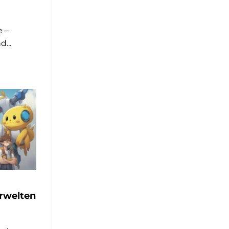
 –
...
rwelten