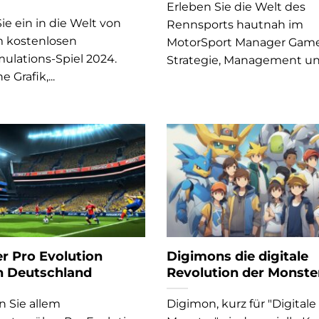
Erleben Sie die Welt des
e ein in die Welt von
Rennsports hautnah im
 kostenlosen
MotorSport Manager Game
mulations-Spiel 2024.
Strategie, Management und
e Grafik,...
er Pro Evolution
Digimons die digitale
n Deutschland
Revolution der Monste
 Sie allem
Digimon, kurz für "Digitale