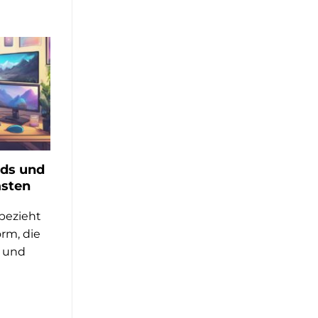
nds und
asten
 bezieht
orm, die
g und