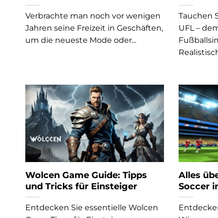
Verbrachte man noch vor wenigen
Tauchen Si
Jahren seine Freizeit in Geschäften,
UFL – dem
um die neueste Mode oder...
Fußballsi
Realistisch
Wolcen Game Guide: Tipps
Alles üb
und Tricks für Einsteiger
Soccer i
Entdecken Sie essentielle Wolcen
Entdecken