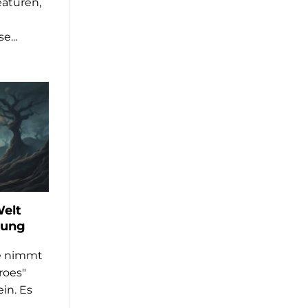
eaturen,
e...
Welt
lung
le nimmt
roes"
ein. Es