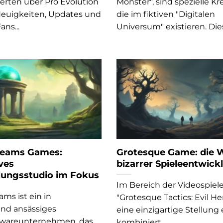
rten über Pro Evolution
Monster", sind spezielle Kr
Neuigkeiten, Updates und
die im fiktiven "Digitalen
ans...
Universum" existieren. Dies
Dreams Games:
Grotesque Game: die 
ves
bizarrer Spieleentwick
lungsstudio im Fokus
Im Bereich der Videospie
ams ist ein in
"Grotesque Tactics: Evil He
nd ansässiges
eine einzigartige Stellung 
twareunternehmen, das
kombiniert...