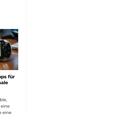
ps für
male
ble,
 eine
e eine