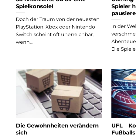
Spielkonsole!
Spieler 
pausier
Doch der Traum von der neuesten
In der We
PlayStation, Xbox oder Nintendo
verschmel
Switch scheint oft unerreichbar,
Abenteuer
wenn...
Die Spieler
Die Gewohnheiten verändern
UFL – Ko
sich
Fußballs