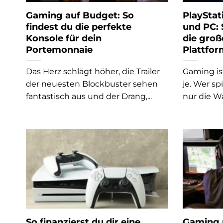
Gaming auf Budget: So
PlayStat
findest du die perfekte
und PC: 
Konsole für dein
die gro
Portemonnaie
Plattfo
Das Herz schlägt höher, die Trailer
Gaming ist
der neuesten Blockbuster sehen
je. Wer sp
fantastisch aus und der Drang,...
nur die Wa
So finanzierst du dir eine
Gaming 