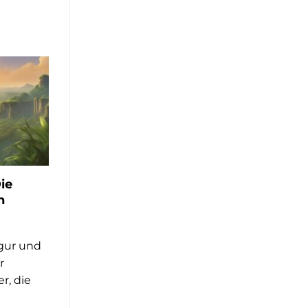
Die
n
Figur und
r
r, die