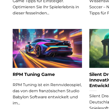
Game Tipps für Einsteiger.
Wissenswe
Optimieren Sie Ihr Spielerlebnis in
Soccer – 
dieser fesselnden...
Tipps für F
RPM Tuning Game
Silent 
Innovati
RPM Tuning ist ein Rennvideospiel,
Entwick
das von dem französischen Studio
Silent Dre
Babylon Software entwickelt und
Deutschla
im...
Spielesof