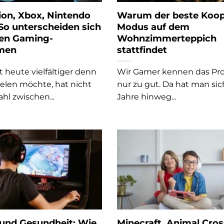
ion, Xbox, Nintendo
Warum der beste Koop
So unterscheiden sich
Modus auf dem
ßen Gaming-
Wohnzimmerteppich
rmen
stattfindet
 heute vielfältiger denn
Wir Gamer kennen das Pr
ielen möchte, hat nicht
nur zu gut. Da hat man sic
hl zwischen...
Jahre hinweg...
und Gesundheit: Wie
Minecraft, Animal Cro